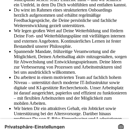
ein Umfeld, in dem Du Dich wohlfühlen und entfalten kannst.
Du wirst im Rahmen eines strukturierten Onboardings
herzlich aufgenommen und erhältst regelmäßige
Feedbackgespräche, die Deine persönliche und fachliche
Weiterentwicklung gezielt unterstützen.
Wir legen großen Wert auf Deine Weiterbildung und fördern
Deine Fort- und Weiterbildungspläne mit vielfältigen internen
und externen Angeboten. Kontinuierliches Lernen ist fester
Bestandteil unserer Philosophie.
Spannende Mandate, frühzeitige Verantwortung und die
Möglichkeit, Deinen Arbeitsalltag aktiv mitzugestalten, sorgen
für Abwechslung und Entwicklungsspielraum. Deine Ideen
zur Verbesserung von Prozessen und Arbeitsstrukturen sind
bei uns ausdrücklich willkommen.
Du arbeitest in einem motivierten Team auf fachlich hohem
Niveau – unterstützt durch moderne IT-Infrastruktur sowie
digitale und KI-gestützte Recherchetools. Unser Arbeitsplatz
ist darauf ausgerichtet, papierlos und effizient zu funktionieren
– mit flexiblen Arbeitszeiten und der Möglichkeit zum
mobilen Arbeiten.
Wir bieten Dir ein attraktives Gehalt, ein Jobticket sowie
Unterstützung bei der Altersvorsorge. Darüber hinaus
profitierst Du von E-Bike-Firmenleasing und Ladestationen
für E-Bikes und E-Fahrzeuge.