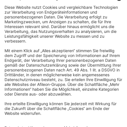
Auch der Teamgeist kommt bei uns nicht zu kurz: Ob
Weihnachtsfeier, Sommerfest, Kickerturniere oder
Freitagsbrunch – wir feiern gerne gemeinsam.
Bei uns findest Du das Beste aus zwei Welten: eine regional
verwurzelte Kanzlei mit familiärem Betriebsklima und flachen
Hierarchien sowie die Perspektiven und Möglichkeiten der
bundesweit agierenden Afileon Gruppe.
Werde Teil des
Teams
Du möchtest in einer innovativen, digitalisierten Gruppe für
Steuerberatung, Wirtschaftsprüfung und Rechtsberatung arbeiten
und dabei aktiv zum Wachstum beitragen? Dann bist Du hier genau
richtig!
Bei uns sind alle Menschen willkommen - unabhängig von
Geschlecht, Nationalität, ethnischer und sozialer Herkunft,
Religion/Weltanschauung, Behinderung, Alter sowie sexueller
Orientierung.
Wir freuen uns auf Deine Bewerbung!
Jetzt bewerben
Dein persönlicher Kontakt
Magdalena Scheugenpflug
Human Resources