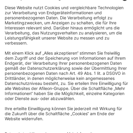
fördern ein Umfeld, in dem sich alle wohl und geschätzt
fühlen.
Profitiere von beiden Welten: Werde Teil einer regional
verwurzelten Kanzlei mit familiärem Betriebsklima sowie
flachen Hierarchien und entdecke gleichzeitig die
Möglichkeiten und Perspektiven der bundesweit agierenden
Afileon Gruppe.
Werde Teil des
Teams
Du möchtest in einer innovativen, digitalisierten Gruppe für
Steuerberatung, Wirtschaftsprüfung und Rechtsberatung arbeiten
und dabei aktiv zum Wachstum beitragen? Dann bist Du hier genau
richtig!
Bei uns sind alle Menschen willkommen - unabhängig von
Geschlecht, Nationalität, ethnischer und sozialer Herkunft,
Religion/Weltanschauung, Behinderung, Alter sowie sexueller
Orientierung.
Wir freuen uns auf Deine Bewerbung!
Jetzt bewerben
Dein persönlicher Kontakt
Magdalena Scheugenpflug
Human Resources