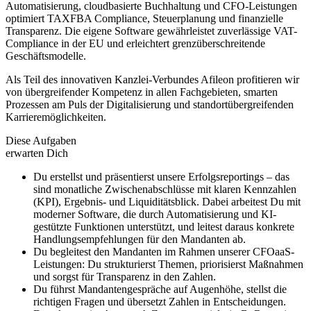
Automatisierung, cloudbasierte Buchhaltung und CFO-Leistungen
optimiert TAXFBA Compliance, Steuerplanung und finanzielle
Transparenz. Die eigene Software gewährleistet zuverlässige VAT-
Compliance in der EU und erleichtert grenzüberschreitende
Geschäftsmodelle.
Als Teil des innovativen Kanzlei-Verbundes Afileon profitieren wir
von übergreifender Kompetenz in allen Fachgebieten, smarten
Prozessen am Puls der Digitalisierung und standortübergreifenden
Karrieremöglichkeiten.
Diese Aufgaben
erwarten Dich
Du erstellst und präsentierst unsere Erfolgsreportings – das
sind monatliche Zwischenabschlüsse mit klaren Kennzahlen
(KPI), Ergebnis- und Liquiditätsblick. Dabei arbeitest Du mit
moderner Software, die durch Automatisierung und KI-
gestützte Funktionen unterstützt, und leitest daraus konkrete
Handlungsempfehlungen für den Mandanten ab.
Du begleitest den Mandanten im Rahmen unserer CFOaaS-
Leistungen: Du strukturierst Themen, priorisierst Maßnahmen
und sorgst für Transparenz in den Zahlen.
Du führst Mandantengespräche auf Augenhöhe, stellst die
richtigen Fragen und übersetzt Zahlen in Entscheidungen.