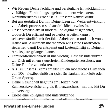
uns
Wir fördern Deine fachliche und persönliche Entwicklung mit
vielfältigen Fortbildungsangeboten - intern wie extern.
Kontinuierliches Lernen ist Teil unserer Kanzleikultur.
Bei uns gestaltest Du mit: Deine Ideen zur Weiterentwicklung
von Arbeitsprozessen sind ausdrücklich erwünscht.
Unser Arbeitsplatz ist modern und digital ausgerichtet,
wodurch Du effizient und papierlos arbeiten kannst –
selbstverständlich mit flexiblen Arbeitszeiten und auch von zu
Hause aus. Außerdem übernehmen wir Deine Fahrtkosten
steuerfrei, damit Du entspannt und kostengünstig zu Deinem
Arbeitsplatz gelangen kannst.
Familienfreundlichkeit ist uns wichtig. Deshalb unterstützen
wir Dich mit einem steuerfreien Kindergartenzuschuss, um
Deine Familie zu entlasten.
Als Teil unseres Teams erhältst Du ein monatliches Guthaben
von 50€ - flexibel einlösbar (z.B. für Tanken, Einkäufe oder
Urban Sports).
Deine Gesundheit liegt uns am Herzen: von
Zahnzusatzversicherung bis Brillenzuschuss - mit uns bist Du
gut versorgt.
Erlebe eine kollegiale und unterstützende
Unternehmenskultur, die Teamarbeit und ein positives
Arbeitsklima fördert. Bei uns zählt jeder Einzelne, und wir