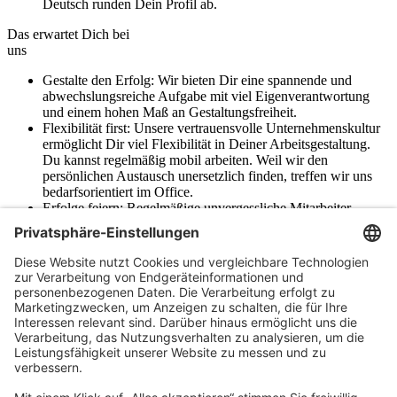
Deutsch runden Dein Profil ab.
Das erwartet Dich bei
uns
Gestalte den Erfolg: Wir bieten Dir eine spannende und
abwechslungsreiche Aufgabe mit viel Eigenverantwortung
und einem hohen Maß an Gestaltungsfreiheit.
Flexibilität first: Unsere vertrauensvolle Unternehmenskultur
ermöglicht Dir viel Flexibilität in Deiner Arbeitsgestaltung.
Du kannst regelmäßig mobil arbeiten. Weil wir den
persönlichen Austausch unersetzlich finden, treffen wir uns
bedarfsorientiert im Office.
Erfolge feiern: Regelmäßige unvergessliche Mitarbeiter-
Events lassen uns als Team enger zusammenrücken und
sorgen für neue Impulse.
Wachse mit uns: Wir unterstützen Dich bei Deiner
persönlichen Entwicklung und bieten Dir attraktive
Entwicklungsmöglichkeiten innerhalb unserer schnell
wachsenden Gruppe.
Mit Sicherheit in die Zukunft: Profitiere von der Stabilität
einer zukunftssicheren Branche, in der qualifizierte Fachkräfte
immer gefragt sind.
Werde Teil des