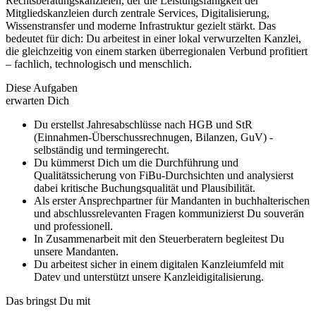
Rechtsberatungskanzleien, der die Leistungsfähigkeit der
Mitgliedskanzleien durch zentrale Services, Digitalisierung,
Wissenstransfer und moderne Infrastruktur gezielt stärkt. Das
bedeutet für dich: Du arbeitest in einer lokal verwurzelten Kanzlei,
die gleichzeitig von einem starken überregionalen Verbund profitiert
– fachlich, technologisch und menschlich.
Diese Aufgaben
erwarten Dich
Du erstellst Jahresabschlüsse nach HGB und StR
(Einnahmen-Überschussrechnugen, Bilanzen, GuV) -
selbständig und termingerecht.
Du kümmerst Dich um die Durchführung und
Qualitätssicherung von FiBu-Durchsichten und analysierst
dabei kritische Buchungsqualität und Plausibilität.
Als erster Ansprechpartner für Mandanten in buchhalterischen
und abschlussrelevanten Fragen kommunizierst Du souverän
und professionell.
In Zusammenarbeit mit den Steuerberatern begleitest Du
unsere Mandanten.
Du arbeitest sicher in einem digitalen Kanzleiumfeld mit
Datev und unterstützt unsere Kanzleidigitalisierung.
Das bringst Du mit