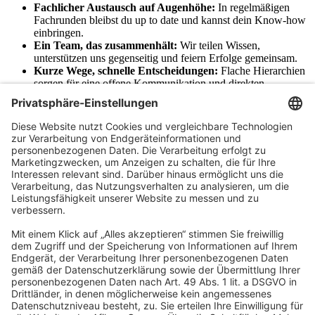
Fachlicher Austausch auf Augenhöhe:
In regelmäßigen
Fachrunden bleibst du up to date und kannst dein Know-how
einbringen.
Ein Team, das zusammenhält:
Wir teilen Wissen,
unterstützen uns gegenseitig und feiern Erfolge gemeinsam.
Kurze Wege, schnelle Entscheidungen:
Flache Hierarchien
sorgen für eine offene Kommunikation und direkten
Austausch.
Teamgeist auch außerhalb des Alltags:
Freu dich auf
monatliche Teamevents und einen jährlichen Kanzleiausflug.
Wir denken an morgen:
Mit einer betrieblichen
Altersvorsorge (bAV) sicherst Du deine Zukunft ab.
Für das Wohl zwischendurch:
Frisches Obst, Getränke und
ein Sozialraum mit Tischtennisplatte sorgen für Energie – und
Spaß.
Werde Teil des
Teams
Du möchtest in einer innovativen, digitalisierten Gruppe für
Steuerberatung, Wirtschaftsprüfung und Rechtsberatung arbeiten
und dabei aktiv zum Wachstum beitragen? Dann bist Du hier genau
richtig!
Bei uns sind alle Menschen willkommen - unabhängig von
Geschlecht, Nationalität, ethnischer und sozialer Herkunft,