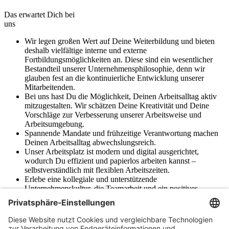
Das erwartet Dich bei
uns
Wir legen großen Wert auf Deine Weiterbildung und bieten
deshalb vielfältige interne und externe
Fortbildungsmöglichkeiten an. Diese sind ein wesentlicher
Bestandteil unserer Unternehmensphilosophie, denn wir
glauben fest an die kontinuierliche Entwicklung unserer
Mitarbeitenden.
Bei uns hast Du die Möglichkeit, Deinen Arbeitsalltag aktiv
mitzugestalten. Wir schätzen Deine Kreativität und Deine
Vorschläge zur Verbesserung unserer Arbeitsweise und
Arbeitsumgebung.
Spannende Mandate und frühzeitige Verantwortung machen
Deinen Arbeitsalltag abwechslungsreich.
Unser Arbeitsplatz ist modern und digital ausgerichtet,
wodurch Du effizient und papierlos arbeiten kannst –
selbstverständlich mit flexiblen Arbeitszeiten.
Erlebe eine kollegiale und unterstützende
Unternehmenskultur, die Teamarbeit und ein positives
Arbeitsklima fördert. Bei uns zählt jeder Einzelne, und wir
fördern ein Umfeld, in dem sich alle wohl und geschätzt
fühlen.
Profitiere von beiden Welten: Werde Teil einer regional