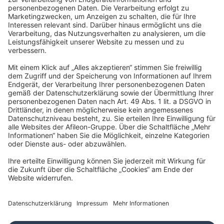
verwurzelten Kanzlei mit familiärem Betriebsklima sowie
flachen Hierarchien und entdecke gleichzeitig die
Möglichkeiten und Perspektiven der bundesweit agierenden
Afileon Gruppe.
Werde Teil des
Teams
Du möchtest in einer innovativen, digitalisierten Gruppe für
Steuerberatung, Wirtschaftsprüfung und Rechtsberatung arbeiten
und dabei aktiv zum Wachstum beitragen? Dann bist Du hier genau
richtig!
Bei uns sind alle Menschen willkommen - unabhängig von
Geschlecht, Nationalität, ethnischer und sozialer Herkunft,
Religion/Weltanschauung, Behinderung, Alter sowie sexueller
Orientierung.
Wir freuen uns auf Deine Bewerbung!
Jetzt bewerben
Dein persönlicher Kontakt
Maurice Hahn
Human Resources