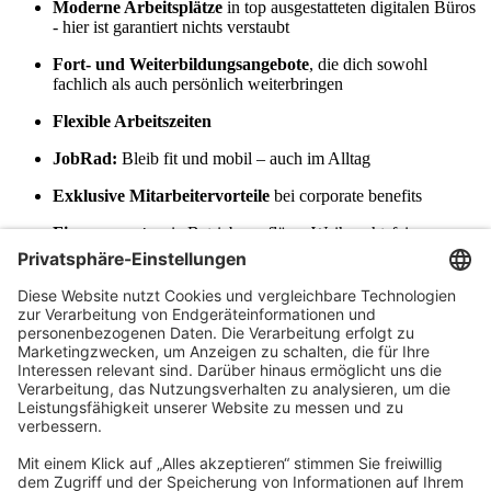
Moderne Arbeitsplätze
in top ausgestatteten digitalen Büros
- hier ist garantiert nichts verstaubt
Fort- und Weiterbildungsangebote
, die dich sowohl
fachlich als auch persönlich weiterbringen
Flexible Arbeitszeiten
JobRad:
Bleib fit und mobil – auch im Alltag
Exklusive Mitarbeitervorteile
bei corporate benefits
Firmenevents
wie Betriebsausflüge, Weihnachtsfeiern,
Teamevents bis hin zu Sportveranstaltungen
Zusatzleistungen
: Eine betriebliche Altersvorsorge über
unser internes Versorgungswerk und eine
Krankenzusatzversicherung
Vielfältige Netzwerke:
Profitiere von unserem
unternehmensübergreifenden Austausch und wachse mit uns
Werde Teil des
Teams
Du möchtest in einer innovativen, digitalisierten Gruppe für