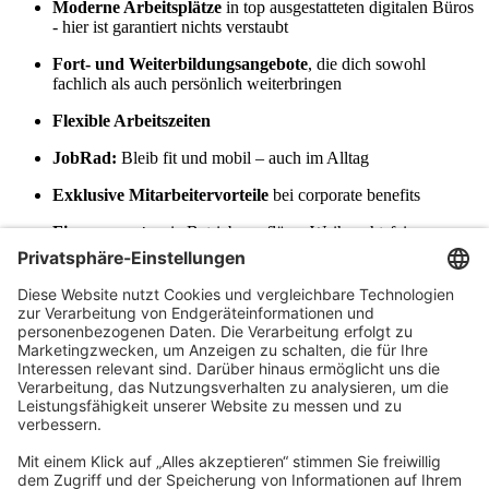
Moderne Arbeitsplätze
in top ausgestatteten digitalen Büros
- hier ist garantiert nichts verstaubt
Fort- und Weiterbildungsangebote
, die dich sowohl
fachlich als auch persönlich weiterbringen
Flexible Arbeitszeiten
JobRad:
Bleib fit und mobil – auch im Alltag
Exklusive Mitarbeitervorteile
bei corporate benefits
Firmenevents
wie Betriebsausflüge, Weihnachtsfeiern,
Teamevents bis hin zu Sportveranstaltungen
Zusatzleistungen
: Eine betriebliche Altersvorsorge über
unser internes Versorgungswerk und eine
Krankenzusatzversicherung
Vielfältige Netzwerke:
Profitiere von unserem
unternehmensübergreifenden Austausch und wachse mit uns
Werde Teil des
Teams
Du möchtest in einer innovativen, digitalisierten Gruppe für