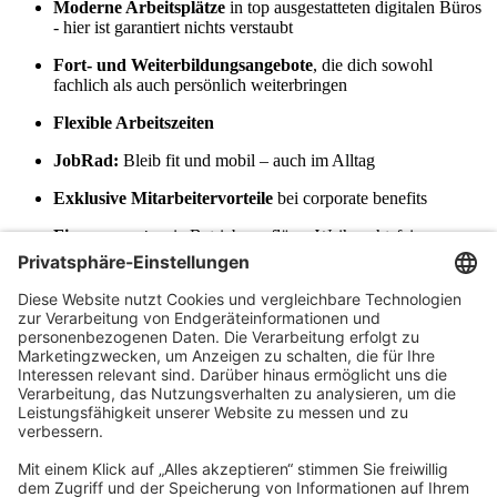
Moderne Arbeitsplätze
in top ausgestatteten digitalen Büros
- hier ist garantiert nichts verstaubt
Fort- und Weiterbildungsangebote
, die dich sowohl
fachlich als auch persönlich weiterbringen
Flexible Arbeitszeiten
JobRad:
Bleib fit und mobil – auch im Alltag
Exklusive Mitarbeitervorteile
bei corporate benefits
Firmenevents
wie Betriebsausflüge, Weihnachtsfeiern,
Teamevents bis hin zu Sportveranstaltungen
Zusatzleistungen
: Eine betriebliche Altersvorsorge über
unser internes Versorgungswerk und eine
Krankenzusatzversicherung
Vielfältige Netzwerke:
Profitiere von unserem
unternehmensübergreifenden Austausch und wachse mit uns
Werde Teil des
Teams
Du möchtest in einer innovativen, digitalisierten Gruppe für