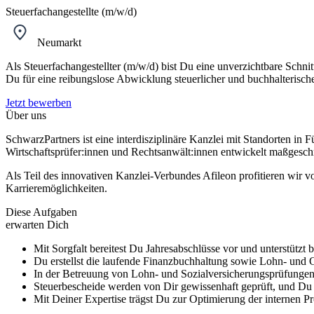
Steuerfachangestellte (m/w/d)
Neumarkt
Als Steuerfachangestellter (m/w/d) bist Du eine unverzichtbare Schni
Du für eine reibungslose Abwicklung steuerlicher und buchhalterisch
Jetzt bewerben
Über uns
SchwarzPartners ist eine interdisziplinäre Kanzlei mit Standorten in 
Wirtschaftsprüfer:innen und Rechtsanwält:innen entwickelt maßgesch
Als Teil des innovativen Kanzlei-Verbundes Afileon profitieren wir 
Karrieremöglichkeiten.
Diese Aufgaben
erwarten Dich
Mit Sorgfalt bereitest Du Jahresabschlüsse vor und unterstützt 
Du erstellst die laufende Finanzbuchhaltung sowie Lohn- und G
In der Betreuung von Lohn- und Sozialversicherungsprüfunge
Steuerbescheide werden von Dir gewissenhaft geprüft, und Du 
Mit Deiner Expertise trägst Du zur Optimierung der internen Pro