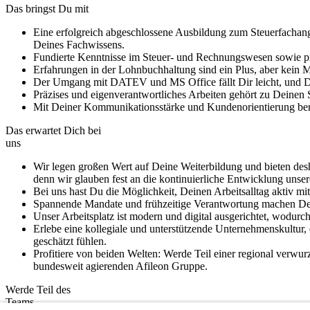
Das bringst Du mit
Eine erfolgreich abgeschlossene Ausbildung zum Steuerfachanges
Deines Fachwissens.
Fundierte Kenntnisse im Steuer- und Rechnungswesen sowie pr
Erfahrungen in der Lohnbuchhaltung sind ein Plus, aber kein 
Der Umgang mit DATEV und MS Office fällt Dir leicht, und Du b
Präzises und eigenverantwortliches Arbeiten gehört zu Deinen 
Mit Deiner Kommunikationsstärke und Kundenorientierung berei
Das erwartet Dich bei
uns
Wir legen großen Wert auf Deine Weiterbildung und bieten desh
denn wir glauben fest an die kontinuierliche Entwicklung unser
Bei uns hast Du die Möglichkeit, Deinen Arbeitsalltag aktiv m
Spannende Mandate und frühzeitige Verantwortung machen Dei
Unser Arbeitsplatz ist modern und digital ausgerichtet, wodurch
Erlebe eine kollegiale und unterstützende Unternehmenskultur, d
geschätzt fühlen.
Profitiere von beiden Welten: Werde Teil einer regional verwur
bundesweit agierenden Afileon Gruppe.
Werde Teil des
Teams