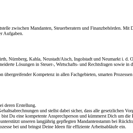
ttstelle zwischen Mandanten, Steuerberatern und Finanzbehörden. Mit D
er Aufgaben.
Fürth, Nürnberg, Kahla, Neustadt/Aisch, Ingolstadt und Neumarkt i. d. O
neiderte Lösungen in Steuer-, Wirtschafts- und Rechtsfragen sowie in
von übergreifender Kompetenz in allen Fachgebieten, smarten Prozessen 
bei deren Erstellung.
ehaltsabrechnungen und stellst dabei sicher, dass alle gesetzlichen Vo
n bist Du eine kompetente Ansprechperson und kümmerst Dich um die 
unterstützt unseren langjährig gepflegten Mandantenstamm bei Rückfr
zesse bei und bringst Deine Ideen für effiziente Arbeitsabläufe ein.