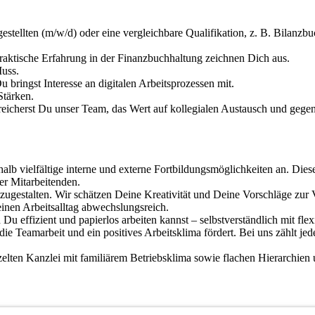
tellten (m/w/d) oder eine vergleichbare Qualifikation, z. B. Bilanzbu
aktische Erfahrung in der Finanzbuchhaltung zeichnen Dich aus.
Muss.
ringst Interesse an digitalen Arbeitsprozessen mit.
Stärken.
cherst Du unser Team, das Wert auf kollegialen Austausch und gegens
alb vielfältige interne und externe Fortbildungsmöglichkeiten an. Dies
er Mitarbeitenden.
itzugestalten. Wir schätzen Deine Kreativität und Deine Vorschläge zu
nen Arbeitsalltag abwechslungsreich.
 Du effizient und papierlos arbeiten kannst – selbstverständlich mit fl
ie Teamarbeit und ein positives Arbeitsklima fördert. Bei uns zählt je
zelten Kanzlei mit familiärem Betriebsklima sowie flachen Hierarchien