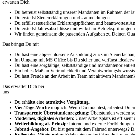
erwarten Dich
Du betreust selbstständig unserer Mandanten im Rahmen der la
Du erstellst Steuererklärungen und - anmeldungen.
Du erfüllst steuerliche Erklärungspflichten und beantwortest 
Du erstellst Jahresabschlüsse und wirkst an Betriebsprüfungen 
Wir finden gemeinsam die passenden Aufgaben zu Deinen Qual
Das bringst Du mit
Du hast eine abgeschlossene Ausbildung zur/zum Steuerfachange
Im Umgang mit MS Office bis Du sicher und verfügst idealerw
Du hast eine sorgfältige, selbstständige und mandantenorientier
Ein hohes Maß an Vertraulichkeit und Verantwortungsbewusstsei
Du hast Freude an der Arbeit im Team mit aktivem Mandantenk
Das erwartet Dich bei
uns
Du erhältst eine
attraktive Vergütung
.
Vier-Tage-Woche
möglich: Wenn Du möchtest, arbeitest Du a
Transparente Überstundenregelung
: Überstunden werden sel
Modernes, digitales Arbeiten
: Unser Arbeitsplatz ist effizien
Weiterbildung als Prinzip
: Interne und externe Fortbildungen
Jobrad-Angebot
: Du bist gern mit dem Fahrrad unterwegs? Da
Kollegiales Miteinander
: Erlebe eine unterstützende Unterne