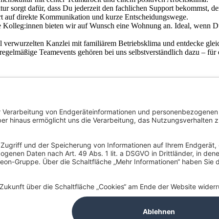
ur sorgt dafür, dass Du jederzeit den fachlichen Support bekommst, d
ert auf direkte Kommunikation und kurze Entscheidungswege.
 Kolleg:innen bieten wir auf Wunsch eine Wohnung an. Ideal, wenn D
al verwurzelten Kanzlei mit familiärem Betriebsklima und entdecke gle
egelmäßige Teamevents gehören bei uns selbstverständlich dazu – für e
eratung, Wirtschaftsprüfung und Rechtsberatung arbeiten und dabei akt
Nationalität, ethnischer und sozialer Herkunft, Religion/Weltanschauu