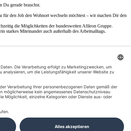
en Du gerade brauchst.
u für den Job den Wohnort wechseln möchtest – wir machen Dir den
ichzeitig die Möglichkeiten der bundesweiten Afileon Gruppe.
in starkes Miteinander auch außerhalb des Arbeitsalltags.
iv zum Wachstum beitragen? Dann bist Du hier genau richtig!
ng, Behinderung, Alter sowie sexueller Orientierung.