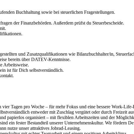
ufenden Buchhaltung sowie bei steuerlichen Fragestellungen.
Anfragen der Finanzbehörden. Außerdem prüfst du Steuerbescheide.
mit.
ifikationen.
stellten und Zusatzqualifikationen wie Bilanzbuchhalter/in, Steuerfac
eise bereits über DATEV-Kenntnisse.
te Arbeitsweise.
n ist für Dich selbstverständlich.
ontakt.
n vier Tagen pro Woche – für mehr Fokus und eine bessere Work-Life
bstverständlich entweder mit Zuschlag vergütet oder durch Freizeit au
t und papierlos organisiert – mit flexiblen Arbeitszeiten und der Möglic
 sind ein fester Bestandteil unserer Unternehmenskultur. Wir fördern D
nn nutze unser attraktives Jobrad-Leasing.
hmenskultur mit echter Teamarbeit und einem positiven Arbeitsklima.