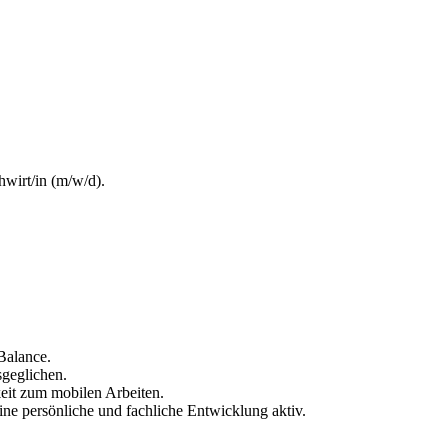
hwirt/in (m/w/d).
-Balance.
sgeglichen.
hkeit zum mobilen Arbeiten.
eine persönliche und fachliche Entwicklung aktiv.