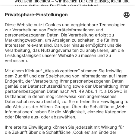
wechseln möchtest – wir machen Dir den Einstieg leicht und
sorgen dafür, dass Du Dich schnell einlebst!
Stark vor Ort, bundesweit vernetzt
: Werde Teil einer
regional verwurzelten Kanzlei mit familiärem Betriebsklima
und entdecke gleichzeitig die Möglichkeiten der
bundesweiten Afileon Gruppe.
Gemeinsame Erlebnisse
: Weihnachtsfeiern, Sommerfeste
und regelmäßige Teamevents gehören bei uns
selbstverständlich dazu – für ein starkes Miteinander auch
außerhalb des Arbeitsalltags.
Werde Teil des
Teams
Du möchtest in einer innovativen, digitalisierten Gruppe für
Steuerberatung, Wirtschaftsprüfung und Rechtsberatung arbeiten
und dabei aktiv zum Wachstum beitragen? Dann bist Du hier genau
richtig!
Bei uns sind alle Menschen willkommen - unabhängig von
Geschlecht, Nationalität, ethnischer und sozialer Herkunft,
Religion/Weltanschauung, Behinderung, Alter sowie sexueller
Orientierung.
Wir freuen uns auf Deine Bewerbung!
Jetzt bewerben