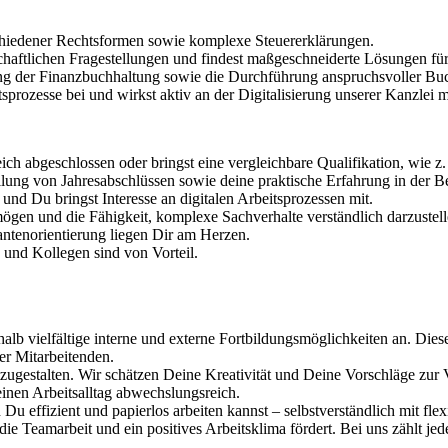
schiedener Rechtsformen sowie komplexe Steuererklärungen.
chaftlichen Fragestellungen und findest maßgeschneiderte Lösungen für
g der Finanzbuchhaltung sowie die Durchführung anspruchsvoller Bu
prozesse bei und wirkst aktiv an der Digitalisierung unserer Kanzlei m
h abgeschlossen oder bringst eine vergleichbare Qualifikation, wie z.
llung von Jahresabschlüssen sowie deine praktische Erfahrung in der 
 Du bringst Interesse an digitalen Arbeitsprozessen mit.
en und die Fähigkeit, komplexe Sachverhalte verständlich darzustell
tenorientierung liegen Dir am Herzen.
 und Kollegen sind von Vorteil.
alb vielfältige interne und externe Fortbildungsmöglichkeiten an. Dies
er Mitarbeitenden.
itzugestalten. Wir schätzen Deine Kreativität und Deine Vorschläge zu
nen Arbeitsalltag abwechslungsreich.
 Du effizient und papierlos arbeiten kannst – selbstverständlich mit fl
ie Teamarbeit und ein positives Arbeitsklima fördert. Bei uns zählt je