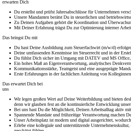
erwarten Dich
Du erstellst und prüfst Jahresabschlüsse für Unternehmen ver
Unsere Mandanten berätst Du in steuerlichen und betriebswirts
Zu Deinen Aufgaben gehört die Koordination und Überwachun
Mit Deiner Erfahrung trägst Du zur Optimierung interner Arbeits
Das bringst Du mit
Du hast Deine Ausbildung zum Steuerfachwirt (m/w/d) erfolgreic
Deine umfassenden Kenntnisse im Steuerrecht und in der Erste
Du fühlst Dich sicher im Umgang mit DATEV und MS Office, und
Ein hohes Maß an Eigenverantwortung, analytisches Denkvermög
Kommunikationsstärke, Teamgeist und eine ausgeprägte Mandan
Erste Erfahrungen in der fachlichen Anleitung von Kolleginnen
Das erwartet Dich bei
uns
Wir legen großen Wert auf Deine Weiterbildung und bieten desh
denn wir glauben fest an die kontinuierliche Entwicklung unser
Bei uns hast Du die Möglichkeit, Deinen Arbeitsalltag aktiv m
Spannende Mandate und frühzeitige Verantwortung machen Dei
Unser Arbeitsplatz ist modern und digital ausgerichtet, wodurch
Erlebe eine kollegiale und unterstützende Unternehmenskultur, d
geschätzt fühlen.