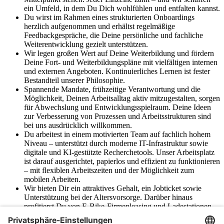
ein Umfeld, in dem Du Dich wohlfühlen und entfalten kannst.
Du wirst im Rahmen eines strukturierten Onboardings
herzlich aufgenommen und erhältst regelmäßige
Feedbackgespräche, die Deine persönliche und fachliche
Weiterentwicklung gezielt unterstützen.
Wir legen großen Wert auf Deine Weiterbildung und fördern
Deine Fort- und Weiterbildungspläne mit vielfältigen internen
und externen Angeboten. Kontinuierliches Lernen ist fester
Bestandteil unserer Philosophie.
Spannende Mandate, frühzeitige Verantwortung und die
Möglichkeit, Deinen Arbeitsalltag aktiv mitzugestalten, sorgen
für Abwechslung und Entwicklungsspielraum. Deine Ideen
zur Verbesserung von Prozessen und Arbeitsstrukturen sind
bei uns ausdrücklich willkommen.
Du arbeitest in einem motivierten Team auf fachlich hohem
Niveau – unterstützt durch moderne IT-Infrastruktur sowie
digitale und KI-gestützte Recherchetools. Unser Arbeitsplatz
ist darauf ausgerichtet, papierlos und effizient zu funktionieren
– mit flexiblen Arbeitszeiten und der Möglichkeit zum
mobilen Arbeiten.
Wir bieten Dir ein attraktives Gehalt, ein Jobticket sowie
Unterstützung bei der Altersvorsorge. Darüber hinaus
profitierst Du von E-Bike-Firmenleasing und Ladestationen
für E-Bikes und E-Fahrzeuge.