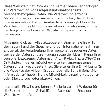
Auch der Teamgeist kommt bei uns nicht zu kurz: Ob
Weihnachtsfeier, Sommerfest, Kickerturniere oder
Freitagsbrunch – wir feiern gerne gemeinsam.
Bei uns findest Du das Beste aus zwei Welten: eine regional
verwurzelte Kanzlei mit familiärem Betriebsklima und flachen
Hierarchien sowie die Perspektiven und Möglichkeiten der
bundesweit agierenden Afileon Gruppe.
Werde Teil des
Teams
Du möchtest in einer innovativen, digitalisierten Gruppe für
Steuerberatung, Wirtschaftsprüfung und Rechtsberatung arbeiten
und dabei aktiv zum Wachstum beitragen? Dann bist Du hier genau
richtig!
Bei uns sind alle Menschen willkommen - unabhängig von
Geschlecht, Nationalität, ethnischer und sozialer Herkunft,
Religion/Weltanschauung, Behinderung, Alter sowie sexueller
Orientierung.
Wir freuen uns auf Deine Bewerbung!
Jetzt bewerben
Dein persönlicher Kontakt
Magdalena Scheugenpflug
Human Resources