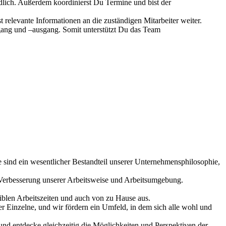
dlich. Außerdem koordinierst Du Termine und bist der
t relevante Informationen an die zuständigen Mitarbeiter weiter.
gang und –ausgang. Somit unterstützt Du das Team
e sind ein wesentlicher Bestandteil unserer Unternehmensphilosophie,
r Verbesserung unserer Arbeitsweise und Arbeitsumgebung.
exiblen Arbeitszeiten und auch von zu Hause aus.
der Einzelne, und wir fördern ein Umfeld, in dem sich alle wohl und
 und entdecke gleichzeitig die Möglichkeiten und Perspektiven der