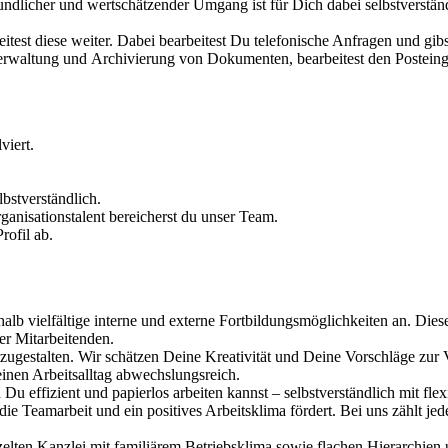
undlicher und wertschätzender Umgang ist für Dich dabei selbstverstän
test diese weiter. Dabei bearbeitest Du telefonische Anfragen und gibs
Verwaltung und Archivierung von Dokumenten, bearbeitest den Postein
viert.
lbstverständlich.
nisationstalent bereicherst du unser Team.
ofil ab.
alb vielfältige interne und externe Fortbildungsmöglichkeiten an. Dies
er Mitarbeitenden.
itzugestalten. Wir schätzen Deine Kreativität und Deine Vorschläge zu
nen Arbeitsalltag abwechslungsreich.
 Du effizient und papierlos arbeiten kannst – selbstverständlich mit fl
ie Teamarbeit und ein positives Arbeitsklima fördert. Bei uns zählt je
zelten Kanzlei mit familiärem Betriebsklima sowie flachen Hierarchien