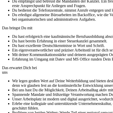
Du empfängst und betreust die Mandanten der Kanzlei. Ein fre
erste Ansprechpunkt für Anliegen und Fragen.
Du bedienst die Telefonzentrale, nimmst Anrufe entgegen und lei
Du erledigst allgemeine Büroarbeiten im Backoffice, wie die 
bei organisatorischen und administrativen Aufgaben.
Das bringst Du mit
Du hast erfolgreich eine kaufmännische Berufsausbildung absol
Du hast bereits Erfahrung in einer Steuerkanzlei gesammelt.
Du hast exzellente Deutschkenntnisse in Wort und Schrift.
Ein eigenverantwortlicher und präziser Arbeitsstil ist für dich se
Mit deiner Kommunikationsstärke und deinem ausgeprägten Orga
Erfahrung im Umgang mit Datev und MS Office runden Dein Pr
Das erwartet Dich bei
uns
Wir legen großen Wert auf Deine Weiterbildung und bieten desh
denn wir glauben fest an die kontinuierliche Entwicklung unser
Bei uns hast Du die Möglichkeit, Deinen Arbeitsalltag aktiv m
Spannende Mandate und frühzeitige Verantwortung machen Dei
Unser Arbeitsplatz ist modern und digital ausgerichtet, wodurch
Erlebe eine kollegiale und unterstützende Unternehmenskultur, d
geschätzt fühlen.
Profitiere von beiden Welten: Werde Teil einer regional verwur