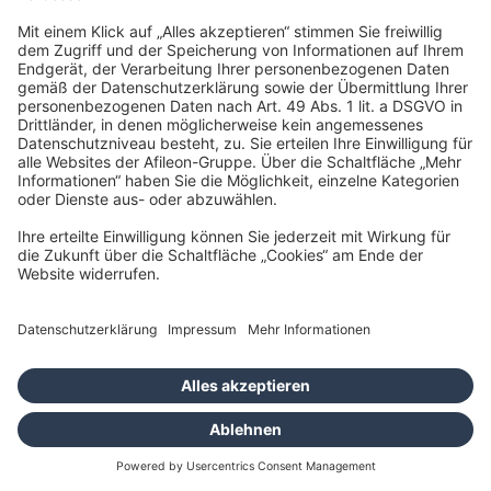
Bezeichnung
Stellenart
Arbeitsort
Wir sind ständig auf der Suche nach Talenten, die das Steuer für ihre
Karriere bei Afileon übernehmen möchten. Deshalb freuen wir uns
über Deine
Initiativbewerbung
.
Anmelden
Pflichtfelder sind mit einem (*) markiert.
Benutzername oder E-Mail-Adresse*
Passwort*
Powered by HR4YOU