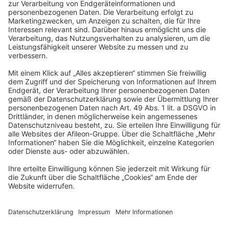
unser internes Versorgungswerk und eine
Krankenzusatzversicherung
Vielfältige Netzwerke:
Profitiere von unserem
unternehmensübergreifenden Austausch und wachse mit uns
Werde Teil des
Teams
Du möchtest in einer innovativen, digitalisierten Gruppe für
Steuerberatung, Wirtschaftsprüfung und Rechtsberatung arbeiten
und dabei aktiv zum Wachstum beitragen? Dann bist Du hier genau
richtig!
Bei uns sind alle Menschen willkommen - unabhängig von
Geschlecht, Nationalität, ethnischer und sozialer Herkunft,
Religion/Weltanschauung, Behinderung, Alter sowie sexueller
Orientierung.
Wir freuen uns auf Deine Bewerbung!
Jetzt bewerben
Dein persönlicher Kontakt
Heidi Stindt
Personalabteilung