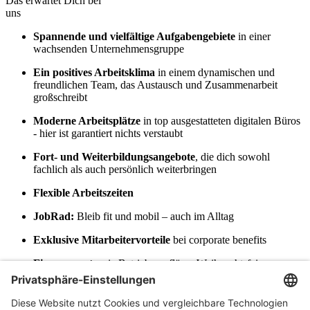
Das erwartet Dich bei
uns
Spannende und vielfältige Aufgabengebiete
in einer
wachsenden Unternehmensgruppe
Ein positives Arbeitsklima
in einem dynamischen und
freundlichen Team, das Austausch und Zusammenarbeit
großschreibt
Moderne Arbeitsplätze
in top ausgestatteten digitalen Büros
- hier ist garantiert nichts verstaubt
Fort- und Weiterbildungsangebote
, die dich sowohl
fachlich als auch persönlich weiterbringen
Flexible Arbeitszeiten
JobRad:
Bleib fit und mobil – auch im Alltag
Exklusive Mitarbeitervorteile
bei corporate benefits
Firmenevents
wie Betriebsausflüge, Weihnachtsfeiern,
Teamevents bis hin zu Sportveranstaltungen
Zusatzleistungen
: Eine betriebliche Altersvorsorge über