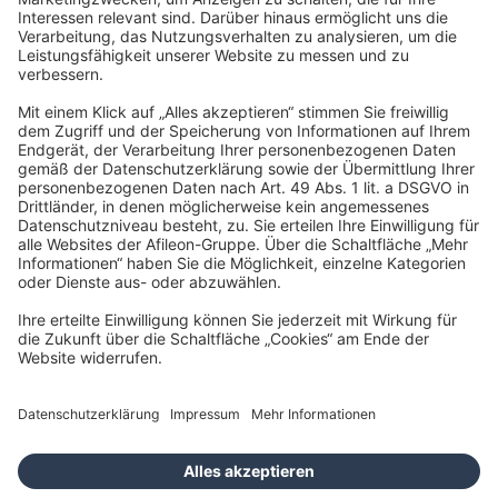
Werde Teil des
Teams
Nach der Ausbildung stehen Dir bei uns alle Türen offen! Du hast
nicht nur beste Chancen auf eine Festanstellung, sondern auch viele
Karrieremöglichkeiten:
Steuerfachwirt (m/w/d)
Bilanzbuchhalter (m/w/d)
Steuerberater (m/w/d)
Wirtschaftsprüfer (m/w/d)
Die navigator Gruppe bietet Dir eine Top-Ausbildung und eine
super Zukunftsperspektive.
Wir freuen uns auf Deine Bewerbung!
Jetzt bewerben
Dein persönlicher Kontakt
Heidi Stindt
Personal- und Organisationsberaterin
karriere@afileon.com