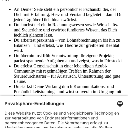
An Deiner Seite steht ein persönlicher Fachausbilder, der
Dich mit Erfahrung, Herz und Verstand begleitet – damit Du
jeden Tag über Dich hinauswächst.
Du tauchst tief ein in Rechnungswesen sowie Wirtschafts-
und Steuerlehre und erwirbst fundiertes Wissen, das Dich
fachlich glänzen lässt.
Du arbeitest praxisnah – von Lohnabrechnungen bis hin zu
Bilanzen – und erlebst, wie Theorie zur greifbaren Realität
wird.
Du übernimmst früh Verantwortung für eigene Projekte,
packst spannende Aufgaben an und zeigst, was in Dir steckt.
Du erlebst Gemeinschaft in einer lebendigen Azubi-
Community mit regelmäßigen Treffen im Rahmen der
Steuerdurchstarter – für Austausch, Unterstützung und gute
Laune.
Du stärkst Deine Wirkung durch Kommunikations- und
Persönlichkeitstrainings und wirst souverän im Umgang mit
Kundinnen und Kunden.
Du arbeitest stilvoll in modernen Büroräumen, die
Produktivität und Wohlfühlatmosphäre vereinen.
Du feierst gemeinsame Erlebnisse bei Firmenevents – von
Betriebsausflügen bis zu Sportveranstaltungen – mit Spaß,
Teamspirit und unvergesslichen Momenten.