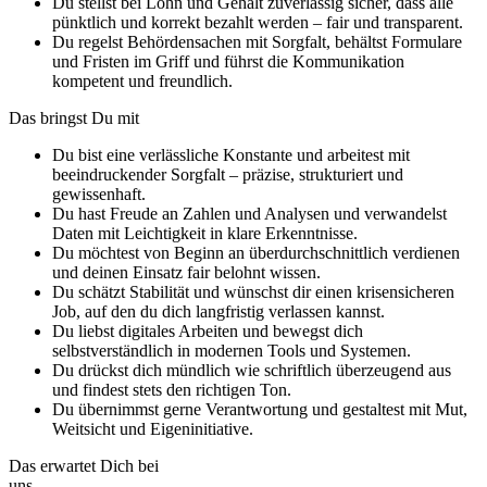
Du stellst bei Lohn und Gehalt zuverlässig sicher, dass alle
pünktlich und korrekt bezahlt werden – fair und transparent.
Du regelst Behördensachen mit Sorgfalt, behältst Formulare
und Fristen im Griff und führst die Kommunikation
kompetent und freundlich.
Das bringst Du mit
Du bist eine verlässliche Konstante und arbeitest mit
beeindruckender Sorgfalt – präzise, strukturiert und
gewissenhaft.
Du hast Freude an Zahlen und Analysen und verwandelst
Daten mit Leichtigkeit in klare Erkenntnisse.
Du möchtest von Beginn an überdurchschnittlich verdienen
und deinen Einsatz fair belohnt wissen.
Du schätzt Stabilität und wünschst dir einen krisensicheren
Job, auf den du dich langfristig verlassen kannst.
Du liebst digitales Arbeiten und bewegst dich
selbstverständlich in modernen Tools und Systemen.
Du drückst dich mündlich wie schriftlich überzeugend aus
und findest stets den richtigen Ton.
Du übernimmst gerne Verantwortung und gestaltest mit Mut,
Weitsicht und Eigeninitiative.
Das erwartet Dich bei
uns