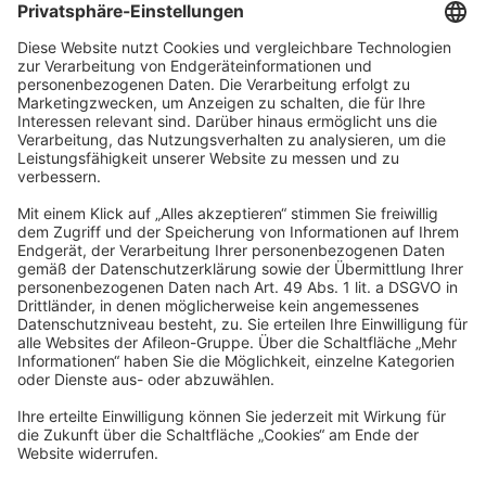
Arbeitsklima fördert. Bei uns zählt jeder Einzelne, und wir
fördern ein Umfeld, in dem sich alle wohl und geschätzt
fühlen.
Profitiere von beiden Welten: Werde Teil einer regional
verwurzelten Kanzlei mit familiärem Betriebsklima sowie
flachen Hierarchien und entdecke gleichzeitig die
Möglichkeiten und Perspektiven der bundesweit agierenden
Afileon Gruppe.
Werde Teil des
Teams
Du möchtest in einer innovativen, digitalisierten Gruppe für
Steuerberatung, Wirtschaftsprüfung und Rechtsberatung arbeiten
und dabei aktiv zum Wachstum beitragen? Dann bist Du hier genau
richtig!
Bei uns sind alle Menschen willkommen - unabhängig von
Geschlecht, Nationalität, ethnischer und sozialer Herkunft,
Religion/Weltanschauung, Behinderung, Alter sowie sexueller
Orientierung.
Wir freuen uns auf Deine Bewerbung!
Jetzt bewerben
Dein persönlicher Kontakt
Maurice Hahn