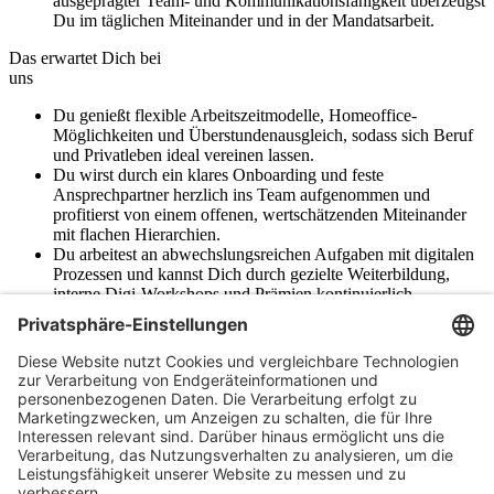
ausgeprägter Team- und Kommunikationsfähigkeit überzeugst
Du im täglichen Miteinander und in der Mandatsarbeit.
Das erwartet Dich bei
uns
Du genießt flexible Arbeitszeitmodelle, Homeoffice-
Möglichkeiten und Überstundenausgleich, sodass sich Beruf
und Privatleben ideal vereinen lassen.
Du wirst durch ein klares Onboarding und feste
Ansprechpartner herzlich ins Team aufgenommen und
profitierst von einem offenen, wertschätzenden Miteinander
mit flachen Hierarchien.
Du arbeitest an abwechslungsreichen Aufgaben mit digitalen
Prozessen und kannst Dich durch gezielte Weiterbildung,
interne Digi-Workshops und Prämien kontinuierlich
weiterentwickeln.
Du profitierst von attraktiven Zusatzleistungen wie Jobticket,
Fahrradleasing, kostenlosen Getränken und Snacks,
modernen Büroräumen mit höhenverstellbaren Tischen sowie
firmeneigenen Parkplätzen.
Du erlebst echten Teamgeist bei gemeinsamen Mittagessen,
Teamevents und einer Arbeitsatmosphäre, in der gegenseitige
Unterstützung großgeschrieben wird.
Werde Teil des