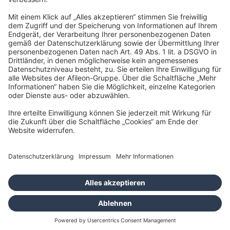
Teams
Du möchtest in einer innovativen, digitalisierten Gruppe für
Steuerberatung, Wirtschaftsprüfung und Rechtsberatung arbeiten
und dabei aktiv zum Wachstum beitragen? Dann bist Du hier genau
richtig!
Bei uns sind alle Menschen willkommen - unabhängig von
Geschlecht, Nationalität, ethnischer und sozialer Herkunft,
Religion/Weltanschauung, Behinderung, Alter sowie sexueller
Orientierung.
Wir freuen uns auf Deine Bewerbung!
Jetzt bewerben
Dein persönlicher Kontakt
Stallmeyer Karriere-Team
Nadine Bachmann-Dolar, Cynthia Vennen, Julia Rung
karriere@afileon.com
+49 2161 57 555 0