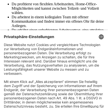
Du profitierst von flexiblen Arbeitszeiten, Home-Office-
Möglichkeiten und kannst zwischen Teilzeit- und Vollzeit
wählen.
Du arbeitest in einem kollegialen Team mit offener
Kommunikation und findest immer ein offenes Ohr für deine
Anliegen.
Du erhältst einen unbefristeten Arbeitsvertrag, eine attraktive
Vergütung und eine betriebliche Altersvorsorge.
Du wirst bei deiner beruflichen Weiterentwicklung gezielt und
langfristig unterstützt – durch individuelle Entwicklungspläne,
regelmäßiges Feedback, passende Weiterbildungen und die
Möglichkeit, schrittweise mehr Verantwortung zu
übernehmen.
Du erreichst uns bequem dank guter Verkehrsanbindung und
kannst an internen Events teilnehmen.
Werde Teil des
Teams
Du möchtest in einer innovativen, digitalisierten Gruppe für
Steuerberatung, Wirtschaftsprüfung und Rechtsberatung arbeiten
und dabei aktiv zum Wachstum beitragen? Dann bist Du hier genau
richtig!
Bei uns sind alle Menschen willkommen - unabhängig von
Geschlecht, Nationalität, ethnischer und sozialer Herkunft,